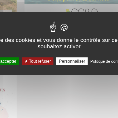
Fermetures été 2026
ise des cookies et vous donne le contrôle sur 
France services Dévoluy
souhaitez activer
 accepter
Tout refuser
Personnaliser
Politique de conf