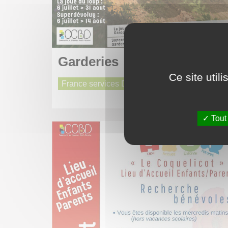
Garderies
Ce site util
France services Dévoluy
Tout