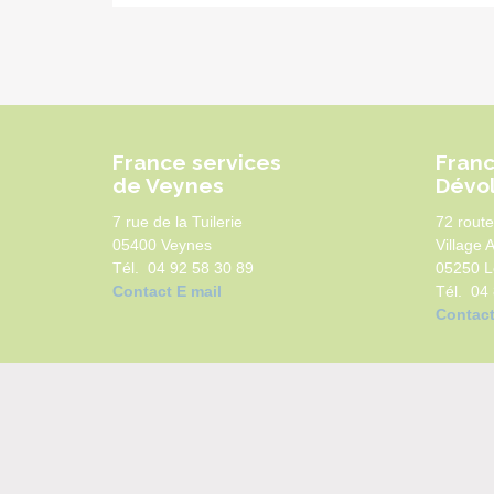
France services
Franc
de Veynes
Dévo
7 rue de la Tuilerie
72 route
05400 Veynes
Village 
Tél. 04 92 58 30 89
05250 L
Contact E mail
Tél. 04
Contact