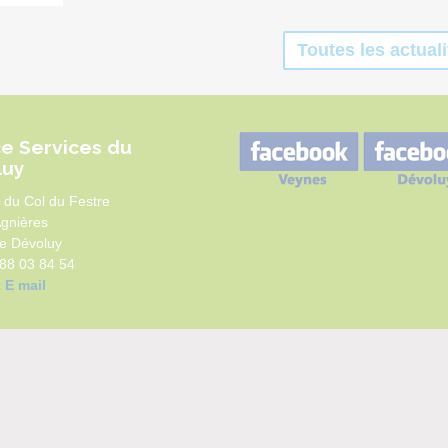
Toutes les actuali
e Services du
luy
 du Col du Festre
Agnières
e Dévoluy
 88 03 84 54
 E mail