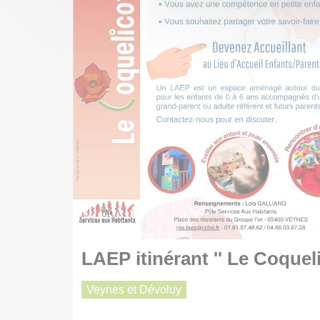
LAEP itinérant '' Le Coquel
Veynes et Dévoluy